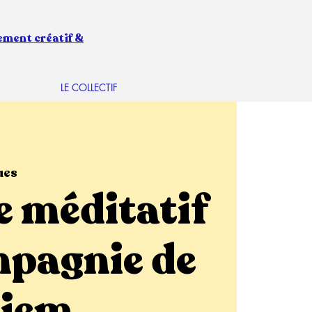
ement créatif &
LE COLLECTIF
ues
 méditatif
mpagnie de
Ziem