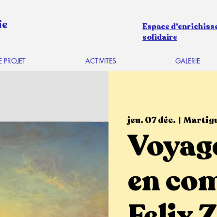
ie
Espace d'enrichiss
solidaire
E PROJET
ACTIVITES
GALERIE
jeu. 07 déc.
  |  
Martig
Voyage
en co
Felix 