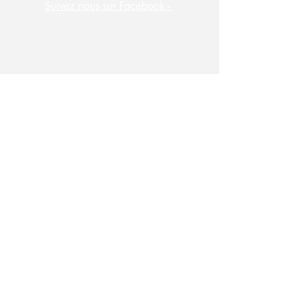
Suivez nous sur Facebook -
S'abonner à la newsletter des
Raffineurs !
Saisissez votre e-mail ici
S'inscrire