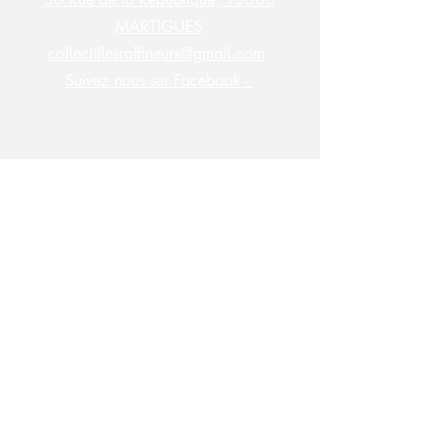
MARTIGUES
collectiflesraffineurs@gmail.com
Suivez nous sur Facebook -
S'abonner à la newsletter des
Raffineurs !
Saisissez votre e-mail ici