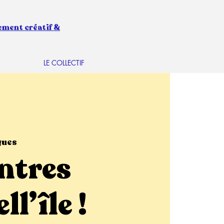
ement créatif &
LE COLLECTIF
gues
ntres
l’île !