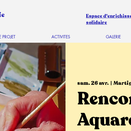
ie
Espace d'enrichiss
solidaire
E PROJET
ACTIVITES
GALERIE
sam. 26 avr.
  |  
Marti
Renco
Aquarel