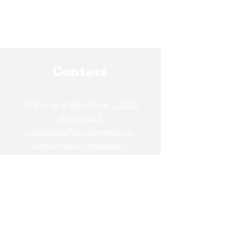
Contact
36 Rue de la République, 13500
MARTIGUES
collectiflesraffineurs@gmail.com
Suivez nous sur Facebook -