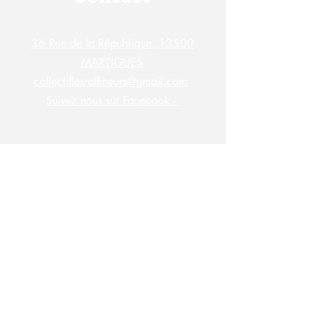
36 Rue de la République, 13500
MARTIGUES
collectiflesraffineurs@gmail.com
Suivez nous sur Facebook -
S'abonner à la newsletter des