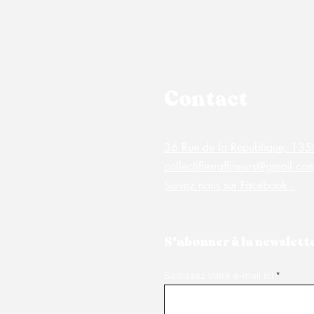
Contact
36 Rue de la République, 1
collectiflesraffineurs@gmail.co
Suivez nous sur Facebook -
S'abonner à la newslette
Saisissez votre e-mail ici