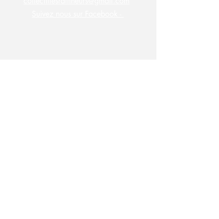
collectiflesraffineurs@gmail.com
Suivez nous sur Facebook -
S'abonner à la newsletter des
Raffineurs !
Saisissez votre e-mail ici