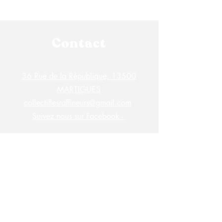
Contact
36 Rue de la République, 13500
MARTIGUES
collectiflesraffineurs@gmail.com
Suivez nous sur Facebook -