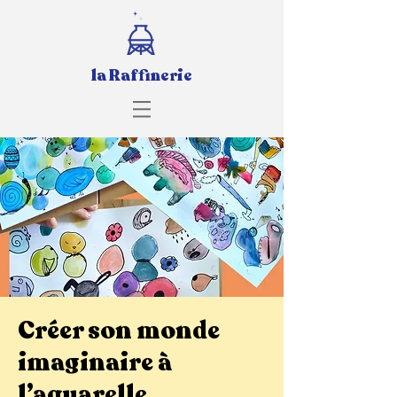
la Raffinerie
Créer son monde
imaginaire à
l’aquarelle