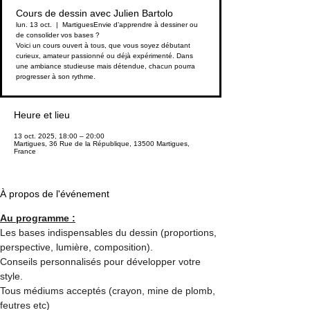
Cours de dessin avec Julien Bartolo
lun. 13 oct.
  |  
Martigues
Envie d’apprendre à dessiner ou
de consolider vos bases ?
Voici un cours ouvert à tous, que vous soyez débutant
curieux, amateur passionné ou déjà expérimenté. Dans
une ambiance studieuse mais détendue, chacun pourra
progresser à son rythme.
Heure et lieu
13 oct. 2025, 18:00 – 20:00
Martigues, 36 Rue de la République, 13500 Martigues,
France
À propos de l'événement
Au programme :
Les bases indispensables du dessin (proportions, 
perspective, lumière, composition).
Conseils personnalisés pour développer votre 
style.
Tous médiums acceptés (crayon, mine de plomb, 
feutres etc)