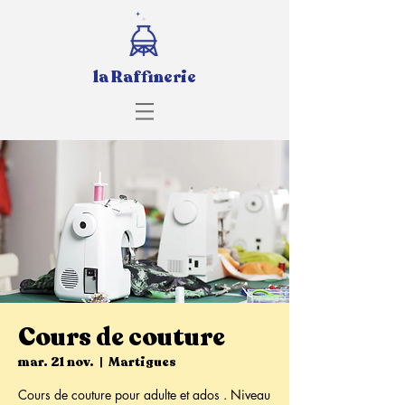
la Raffinerie
Cours de couture
mar. 21 nov.
  |  
Martigues
Cours de couture pour adulte et ados . Niveau