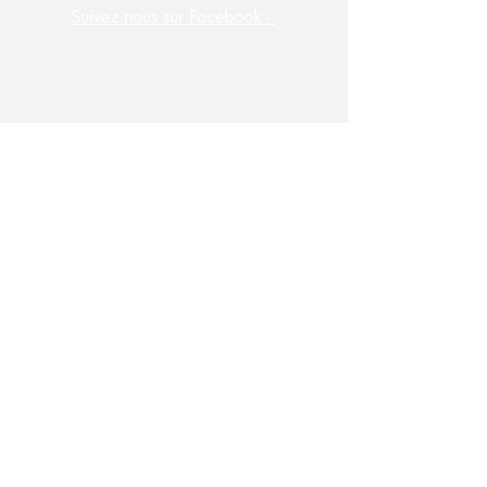
Suivez nous sur Facebook -
S'abonner à la newsletter des
Raffineurs !
Saisissez votre e-mail ici
S'inscrire