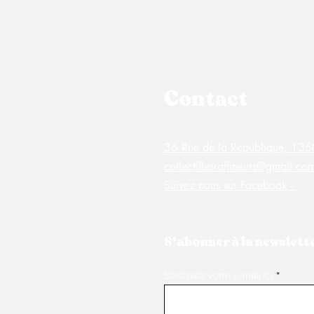
Contact
36 Rue de la République, 1
collectiflesraffineurs@gmail.co
Suivez nous sur Facebook -
S'abonner à la newslette
Saisissez votre e-mail ici