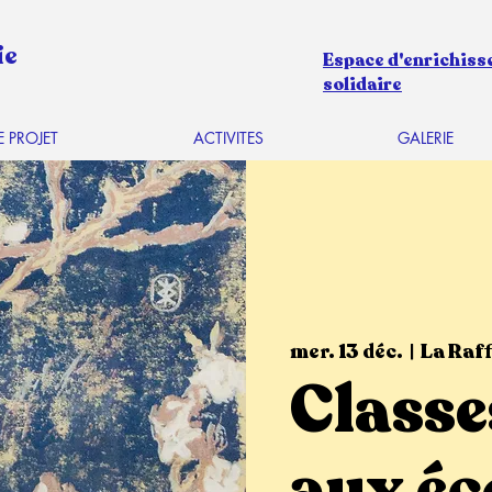
ie
Espace d'enrichiss
solidaire
E PROJET
ACTIVITES
GALERIE
mer. 13 déc.
  |  
La Raff
Classe
aux éc