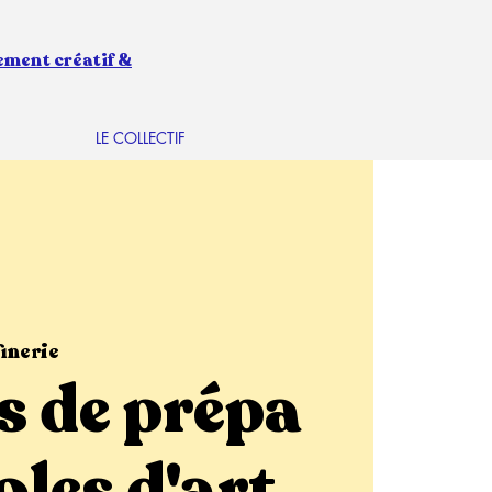
ement créatif &
LE COLLECTIF
inerie
s de prépa
oles d'art