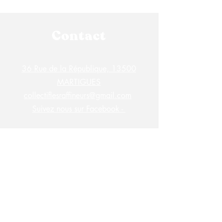
Contact
36 Rue de la République, 13500
MARTIGUES
collectiflesraffineurs@gmail.com
Suivez nous sur Facebook -