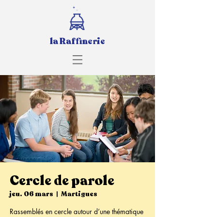
la Raffinerie
Cercle de parole
jeu. 06 mars
  |  
Martigues
Rassemblés en cercle autour d’une thématique