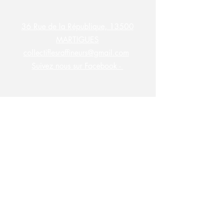
36 Rue de la République, 13500
MARTIGUES
collectiflesraffineurs@gmail.com
Suivez nous sur Facebook -
S'abonner à la newsletter des
Raffineurs !