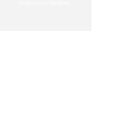
Suivez nous sur Facebook -
S'abonner à la newsletter des
Raffineurs !
Saisissez votre e-mail ici
S'inscrire