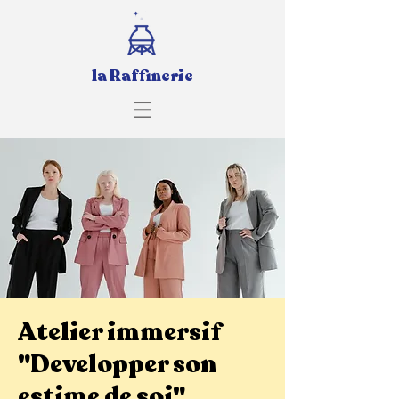
la Raffinerie
Atelier immersif
"Developper son
estime de soi"