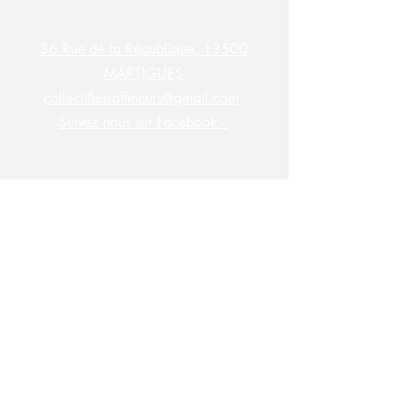
36 Rue de la République, 13500
MARTIGUES
collectiflesraffineurs@gmail.com
Suivez nous sur Facebook -
S'abonner à la newsletter des
Raffineurs !